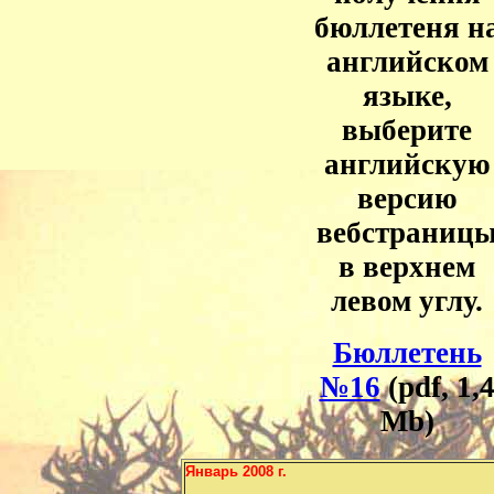
бюллетеня н
английском
языке,
выберите
английскую
версию
вебстраниц
в верхнем
левом углу.
Бюллетень
№16
(pdf, 1,
Mb)
Январь 2008 г.