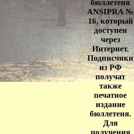
бюллетеня
ANSIPRA №
16, который
доступен
через
Интернет.
Подписчики
из РФ
получат
также
печатное
издание
бюллетеня.
Для
получения