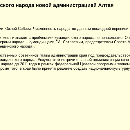
ского народа новой администрацией Алтая
и Южной Сибири. Численность народа, по данным последней переписи 20
х мест и знаком с проблемами кумандинского народа не понаслышке. Он
лидерами народа – кумандинцами Г.А. Сатлаевым, председателем Совета 
ндинского народа».
ественных советников главы администрации края под председательством
умандинского народа. Результатом встречи с Главой администрации кр
о народа до 2011 года в рамках федеральной Целевой программы эконом
Кроме того, в крае было принято решение создать национально-культур