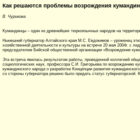
Как решаются проблемы возрождения кумандин
В. Чурикова
Кумандинцы – один из древнейших тюркоязычных народов на территори
Нынешний губернатор Алтайского края М.С. Евдокимов – уроженец эти
хозяйственной деятельности и культуры на встрече 20 мая 2004г. с 
председателем Бийской общественной организации «Возрождение кума
Эта встреча явилась результатом работы, проведенной коллегией общ
социологических наук, профессора С.И. Григорьева по возрождению к
кумандинского народа о разработке Концепции развития кумандинског
со стороны губернатора решено было придать статус губернаторской. 