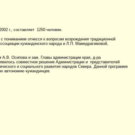
02 г., составляет 1250 человек.
 с пониманием отнесся к вопросам возрождения традиционной
Ассоциации кумандинского народа и Л.П. Мамедрагимовой,
 А.В. Осипова и зам. Главы администрации края, д-ра
ая явилось совместное решение Администрации и представителей
ического и социального развития народов Севера. Данной программе
ную автономию кумандинцев.