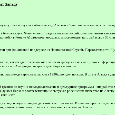
ыт Западу
культурный и научный обмен между Аляской и Чукоткой, а также мечты о меж
 в близлежащую Чукотку, часто задерживались российскими местными властями
коткой, - в Романе Абрамовиче, московском миллионере, который в свои 30 с 
ки при финансовой поддержке из Национальной Службы Парков говорит: «Чукот
парка, как ожидается, возникнет во время дискуссий на ежегодной конферен
искусства г.Анкориджа, открыта для общественности.
но над международным парком в 1990г., но идея погасла. В штате Аляска сущ
 тратила на научно-исследовательские и культурные программы - вид работы 
Службы Парка и соответственно не выпускал российских экспертов на Аляску. К
 как Сиэтл.
одил спад и люди покидали далекий север тысячами. В течение прошлого десят
и, многие из них имеют связи с коренными жителями на Аляске.