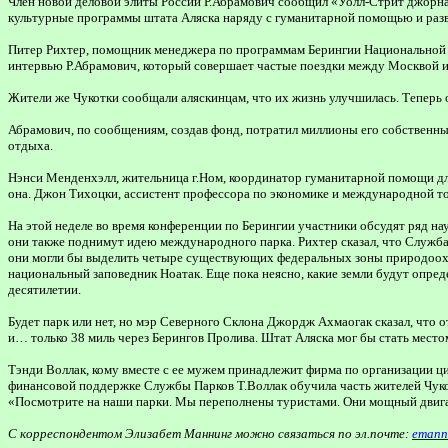
Член новой деловой элиты России Р.Абрамович сообщил «Уолл-Стрит джорнал»
культурные программы штата Аляска наряду с гуманитарной помощью и разв
Питер Рихтер, помощник менеджера по программам Берингии Национальной Сл
интервью Р.Абрамович, который совершает частые поездки между Москвой и 
Жители же Чукотки сообщали аляскинцам, что их жизнь улучшилась. Теперь 
Абрамович, по сообщениям, создав фонд, потратил миллионы его собственных
отдыха.
Нэнси Менденхэлл, жительница г.Ном, координатор гуманитарной помощи для 
она. Джон Тихоцки, ассистент профессора по экономике и международной тор
На этой неделе во время конференции по Берингии участники обсудят ряд н
они также поднимут идею международного парка. Рихтер сказал, что Служба
они могли бы выделить четыре существующих федеральных зоны природоохра
национальный заповедник Ноатак. Еще пока неясно, какие земли будут опре
десятилетии.
Будет парк или нет, но мэр Северного Склона Джордж Ахмаогак сказал, что о
и… только 38 миль через Берингов Пролива. Штат Аляска мог бы стать местом
Тэнди Воллак, кому вместе с ее мужем принадлежит фирма по организации 
финансовой поддержке Службы Парков Т.Воллак обучила часть жителей Чукот
«Посмотрите на наши парки. Мы переполнены туристами. Они мощный двига
С корреспондентом Элизабет Маннинг можно связаться по эл.почте:
emann