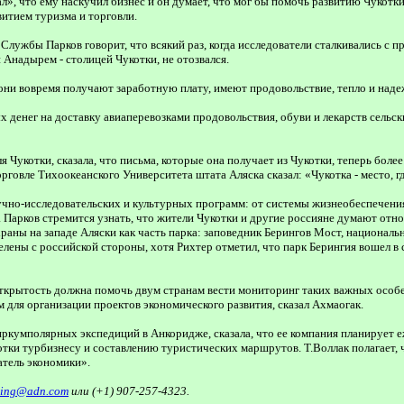
, что ему наскучил бизнес и он думает, что мог бы помочь развитию Чукотки 
итием туризма и торговли.
ужбы Парков говорит, что всякий раз, когда исследователи сталкивались с 
Анадырем - столицей Чукотки, не отозвался.
они вовремя получают заработную плату, имеют продовольствие, тепло и наде
 денег на доставку авиаперевозками продовольствия, обуви и лекарств сельск
Чукотки, сказала, что письма, которые она получает из Чукотки, теперь боле
говле Tихоокеанского Университета штата Аляска сказал: «Чукотка - место, г
аучно-исследовательских и культурных программ: от системы жизнеобеспечени
 Парков стремится узнать, что жители Чукотки и другие россияне думают отн
ны на западе Аляски как часть парка: заповедник Берингов Мост, национал
делены с российской стороны, хотя Рихтер отметил, что парк Берингия вошел
ткрытость должна помочь двум странам вести мониторинг таких важных особей 
 для организации проектов экономического развития, сказал Ахмаогак.
циркумполярных экспедиций в Анкоридже, сказала, что ее компания планируе
ки турбизнесу и составлению туристических маршрутов. Т.Воллак полагает, 
тель экономики».
ing@adn.com
или (+1) 907-257-4323.