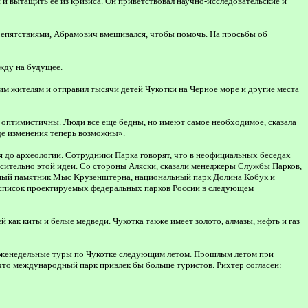
и вытащить ее из кризиса. Он приветствовал научно-исследовательские и
препятствиями, Aбрамович вмешивался, чтобы помочь. На просьбы об
жду на будущее.
им жителям и отправил тысячи детей Чукотки на Черное море и другие места
е оптимистичны. Люди все еще бедны, но имеют самое необходимое, сказала
де изменения теперь возможны».
я до археологии. Сотрудники Парка говорят, что в неофициальных беседах
осительно этой идеи. Со стороны Аляски, сказали менеджеры Службы Парков,
ьный памятник Мыс Kрузенштерна, национальный парк Долина Кобук и
 в список проектируемых федеральных парков России в следующем
как киты и белые медведи. Чукотка также имеет золото, алмазы, нефть и газ
т еженедельные туры по Чукотке следующим летом. Прошлым летом при
что международный парк привлек бы больше туристов. Рихтер согласен: