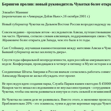
Берингов пролив: новый руководитель Чукотки более откр
Элизабет Маннинг
(перепечатано из «Анкоридж Дэйли Ньюс»,16 октября 2001 г.)
Новый губернатор Чукотки на Дальнем Востоке России возродил надежду на 
Совсем недавно - прошлым летом - исследователи Аляски, путешествовавшие
так часто. Причина, согласно словам аляскинцев, поддерживающих связи с Чу
Абрамовиче более открыта для Запада, чем это было в те годы.
Сью Стейнакер, изучавшая взаимоотношения между жителями Аляски и Чукот
Бывший губернатор желал захлопнуть дверь».
Спустя годы официальной неопределенности, идея российско-американского 
неделе. Конференция, проводящаяся в четверг и пятницу в Музее истории и 
Соединенные Штаты Америки и Россия вначале согласились работать совмест
Александр Назаров не желал обсуждать этот проект.
Не преследуя идею создания парка, Служба Парков взамен ежегодно $ 450000
Назаров часто мешал исследованиям и не впускал иностранцев - сотрудников 
Чукотки, чтобы она могла развиваться изнутри и стать сильной и независимой
Но Чукотка на самом деле не развивалась. Вместо этого, в экономике происх
Приблизительно 20% - это эскимосы, чукчи и другие коренные народы Чукотк