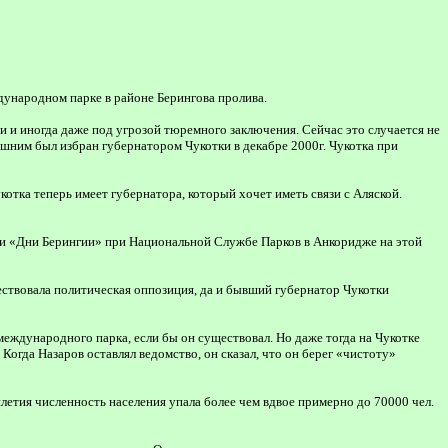
дународном парке в районе Берингова пролива.
 и иногда даже под угрозой тюремного заключения. Сейчас это случается не
лишним был избран губернатором Чукотки в декабре 2000г. Чукотка при
ка теперь имеет губернатора, который хочет иметь связи с Аляской.
ции «Дни Берингии» при Национальной Службе Парков в Анкоридже на этой
ествовала политическая оппозиция, да и бывший губернатор Чукотки
международного парка, если бы он существовал. Но даже тогда на Чукотке
огда Назаров оставлял ведомство, он сказал, что он берег «чистоту»
илетия численность населения упала более чем вдвое примерно до 70000 чел.