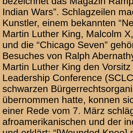
bezeichnet das Маgazin Rampar
Indian Wars”. Schlagzeilen ma
Kunstler, einem bekannten “Ne
Martin Luther King, Маlсоlm Х
und die “Chicago Seven” gehö
Besuches von Ralph Abernathy
Martin Luther King den Vorsitz
Leadership Conference (SCLC),
schwarzen Bürgerrechtsorgani
übernommen hatte, konnen sich
einer Rede vom 7. März schläg
afroamerikanischen und der i
und erklärt: “[Wounded Knee]