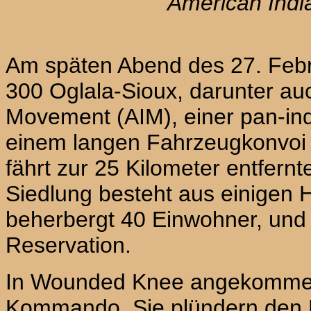
American Indi
Am späten Abend des 27. Febr
300 Oglala-Sioux, darunter a
Movement (
AIM
), einer pan-in
einem langen Fahrzeugkonvoi 
fährt zur 25 Kilometer entfer
Siedlung besteht aus einigen
beherbergt 40 Einwohner, und l
Reservation.
In
Wounded Knee
angekommen
Kommando. Sie plündern den H