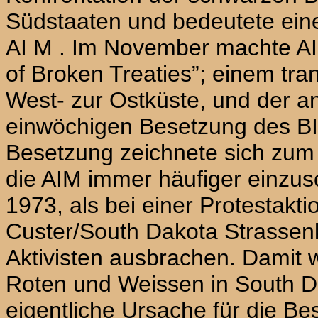
Südstaaten und bedeutete ein
AI
M
. Im November machte
A
of Broken Treaties”; einem tra
West- zur Ostküste, und der a
einwöchigen Веsetzung des BIA
Besetzung zeichnete sich zum 
die
AIM
immer häufiger einzu
1973, als bei einer Protestakt
Custer/South Dakota Strassen
Aktivisten ausbrachen. Damit 
Roten und Weissen in
South 
eigentliche Ursache für die Be