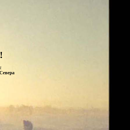
!
c
 Севера